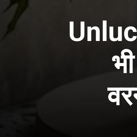
Unluc
भी
वरन