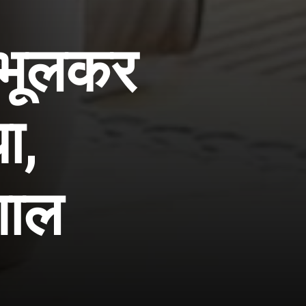
 भूलकर
धा,
गाल