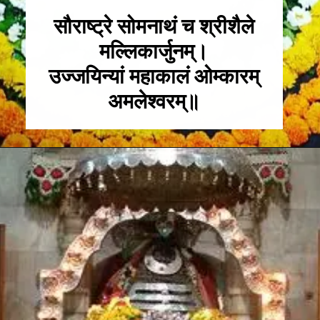
सौराष्ट्रे सोमनाथं च श्रीशैले
मल्लिकार्जुनम्।
उज्जयिन्यां महाकालं ओम्कारम्
अमलेश्वरम्॥