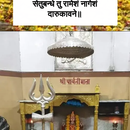
सेतुबन्धे तु रामेशं नागेशं
दारुकावने॥