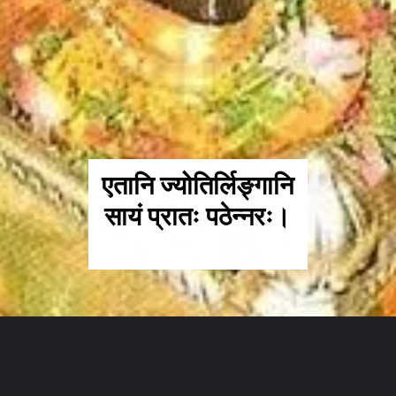
एतानि ज्योतिर्लिङ्गानि
सायं प्रातः पठेन्नरः।