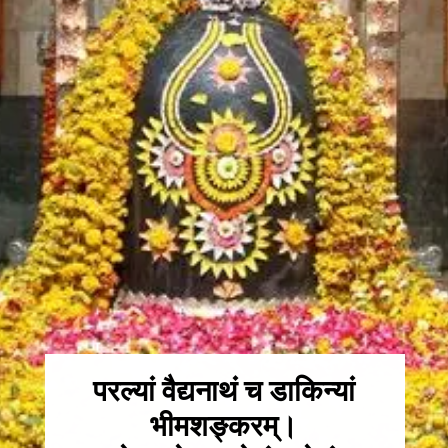
परल्यां वैद्यनाथं च डाकिन्यां
भीमशङ्करम्।