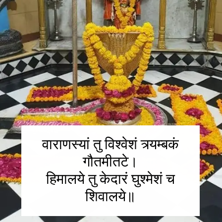
वाराणस्यां तु विश्वेशं त्र्यम्बकं
गौतमीतटे।
हिमालये तु केदारं घुश्मेशं च
शिवालये॥