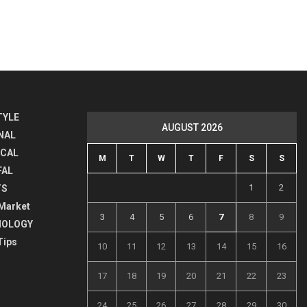
TYLE
AUGUST 2026
NAL
ICAL
M
T
W
T
F
S
S
FAL
1
2
TS
Market
3
4
5
6
7
8
9
NOLOGY
Tips
10
11
12
13
14
15
16
17
18
19
20
21
22
23
24
25
26
27
28
29
30