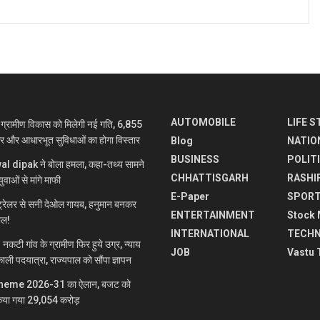
AUTOMOBILE
LIFE S
रामीण विकास को मिलेगी नई गति, 6,855
ार और आधारभूत सुविधाओं का होगा विस्तार
Blog
NATIO
BUSINESS
POLIT
jwal dipak ने बोला हमला, कहा-तथ्य सामने
CHHATTISGARH
RASHI
ुवाओं से मांगे माफी
E-Paper
SPOR
रेलर से सनी देओल गायब, हनुमान बनकर
ENTERTAINMENT
Stock 
माल!
INTERNATIONAL
TECH
 गांव के ग्रामीण फिर हुये उग्र, न्याय
JOB
Vastu 
ाली पदयात्रा, राज्यपाल को सौंपा ज्ञापन
heme 2026-31 का ऐलान, बजट को
िया गया 29,054 करोड़