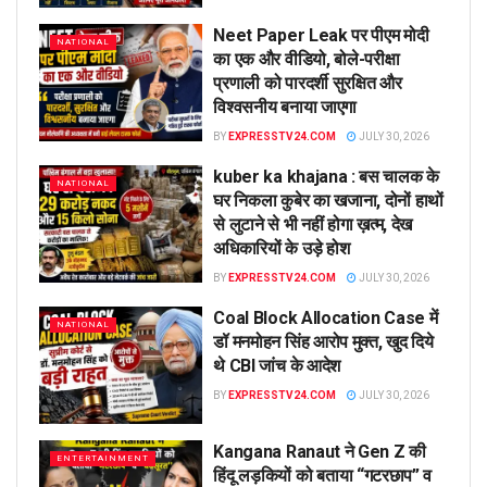
Neet Paper Leak पर पीएम मोदी
NATIONAL
का एक और वीडियो, बोले-परीक्षा
प्रणाली को पारदर्शी सुरक्षित और
विश्वसनीय बनाया जाएगा
BY
EXPRESSTV24.COM
JULY 30, 2026
kuber ka khajana : बस चालक के
NATIONAL
घर निकला कुबेर का खजाना, दोनों हाथों
से लुटाने से भी नहीं होगा ख़त्म, देख
अधिकारियों के उड़े होश
BY
EXPRESSTV24.COM
JULY 30, 2026
Coal Block Allocation Case में
NATIONAL
डॉ मनमोहन सिंह आरोप मुक्त, खुद दिये
थे CBI जांच के आदेश
BY
EXPRESSTV24.COM
JULY 30, 2026
Kangana Ranaut ने Gen Z की
ENTERTAINMENT
हिंदू लड़कियों को बताया “गटरछाप” व