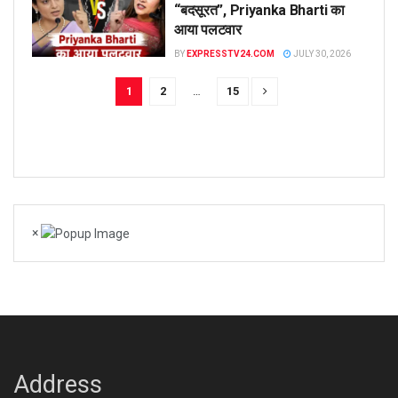
“बदसूरत”, Priyanka Bharti का
आया पलटवार
BY
EXPRESSTV24.COM
JULY 30, 2026
1
2
…
15
×
Address