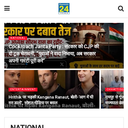
NATIONAL
Cockroach Janta Party : सरकार को CJP की
दो टूक चेतावनी, “युवाओं ने वादा निभाया, अब सरकार
अपनी गारंटी पूरी करे”
ENTERTAINMENT
CHHATTISGA
Hrithik पर भड़की Kangana Ranaut, बोली-‘आग में घी
रायपुर से गूं
मत डालो’, सोशल मीडिया पर बवाल
राज्यपाल डेका