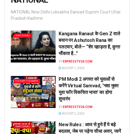
NATIONAL
NATIONAL New Delhi Loksabha Sansad Suprim Court Uttar
Pradesh Kashmir
Kangana Ranaut के Gen Z वाले
NATIONAL
बयान पर Ashutosh Rana का
पलटवार, बोले— “शेर दहाड़ता है, कुत्ता
भौंकता है…”
BY
EXPRESSTV24.COM
AUGUST 1, 2026
PM Modi 2 अगस्त को युवाओं से
CHHATTISGARH
करेंगे Virtual Samvad, ‘नशा मुक्त
युवा फॉर विकसित भारत’ का होगा
शुभारंभ
BY
EXPRESSTV24.COM
AUGUST 2, 2026
New Rules : आज से हुये हैं ये बड़े
NATIONAL
बदलाव, जेब पर पड़ेगा सीधा असर, जानें