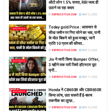
ऑटो लोन 1.5% सस्ता, RBI जल्द ही
उठाने जा रहा कदम
BY
EXPRESSTV24.COM
MAY 12, 2025
Today gold Price : आसमान से
BUSINESS
सीधा जमीन पर गिरा सोने का भाव, पानी
के मोल बिकने को हुआ मजबूर, जानें
प्रति 10 ग्राम की कीमत…
BY
EXPRESSTV24.COM
MAY 12, 2025
Jio ने जारी किया Bumper Offer,
BUSINESS
3 महीने तक पायें जियो हॉटस्टार पूरा
फ्री…
BY
EXPRESSTV24.COM
MAY 11, 2025
Honda ने CB650R और CBR650R
BUSINESS
किया लांच, उठा सकते हैं ई-क्लच
तकनीक का लुत्फ़…
BY
EXPRESSTV24.COM
MAY 10, 2025