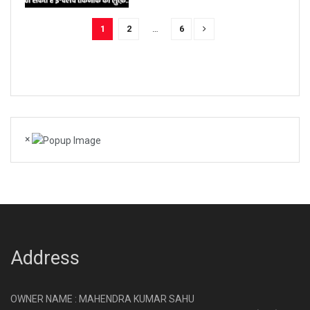
1
2
…
6
×
Address
OWNER NAME : MAHENDRA KUMAR SAHU