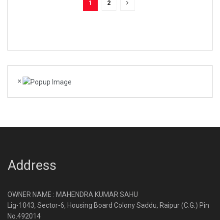
1
2
×
Address
OWNER NAME : MAHENDRA KUMAR SAHU
Lig-1043, Sector-6, Housing Board Colony Saddu, Raipur (C.G.) Pin
No.492014