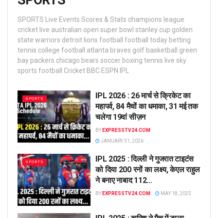
SPORTS
SPORTS Live Events Scores & Stats champions league
cricket live australian open super bowl stanley cup golden
state warriors detroit lions football football today betting
tennis college football atlanta braves golf basketball green
bay packers chicago bears soccer boxing tennis live sky
sports football Cricket BBC ESPN IPL
IPL 2026 : 26 मार्च से क्रिकेट का
SPORTS
महापर्व, 84 मैचों का धमाका, 31 मई तक
चलेगा 19वां सीज़न
BY
EXPRESSTV24.COM
JANUARY 31, 2026
IPL 2025 : दिल्ली ने गुजरात टाइटंस
SPORTS
को दिया 200 रनों का लक्ष्य, केएल राहुल
ने बनाए नाबाद 112…
BY
EXPRESSTV24.COM
MAY 18, 2025