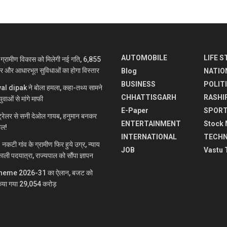
AUTOMOBILE
LIFE S
रामीण विकास को मिलेगी नई गति, 6,855
ार और आधारभूत सुविधाओं का होगा विस्तार
Blog
NATIO
BUSINESS
POLIT
jwal dipak ने बोला हमला, कहा-तथ्य सामने
CHHATTISGARH
RASHI
ुवाओं से मांगे माफी
E-Paper
SPOR
रेलर से सनी देओल गायब, हनुमान बनकर
ENTERTAINMENT
Stock 
माल!
INTERNATIONAL
TECH
 गांव के ग्रामीण फिर हुये उग्र, न्याय
JOB
Vastu 
ाली पदयात्रा, राज्यपाल को सौंपा ज्ञापन
heme 2026-31 का ऐलान, बजट को
िया गया 29,054 करोड़