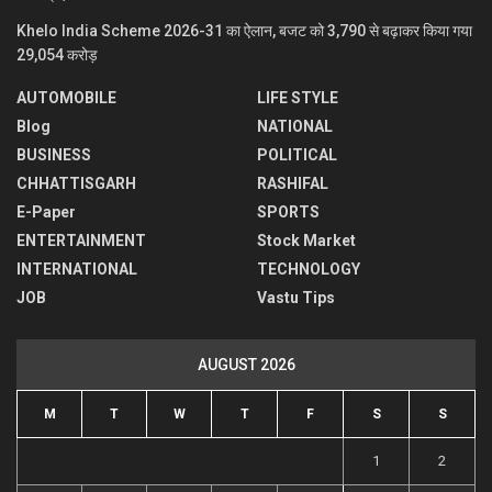
Khelo India Scheme 2026-31 का ऐलान, बजट को 3,790 से बढ़ाकर किया गया
29,054 करोड़
AUTOMOBILE
LIFE STYLE
Blog
NATIONAL
BUSINESS
POLITICAL
CHHATTISGARH
RASHIFAL
E-Paper
SPORTS
ENTERTAINMENT
Stock Market
INTERNATIONAL
TECHNOLOGY
JOB
Vastu Tips
AUGUST 2026
M
T
W
T
F
S
S
1
2