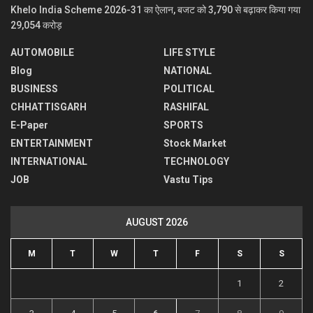
Khelo India Scheme 2026-31 का ऐलान, बजट को 3,790 से बढ़ाकर किया गया
29,054 करोड़
AUTOMOBILE
LIFE STYLE
Blog
NATIONAL
BUSINESS
POLITICAL
CHHATTISGARH
RASHIFAL
E-Paper
SPORTS
ENTERTAINMENT
Stock Market
INTERNATIONAL
TECHNOLOGY
JOB
Vastu Tips
AUGUST 2026
M
T
W
T
F
S
S
1
2