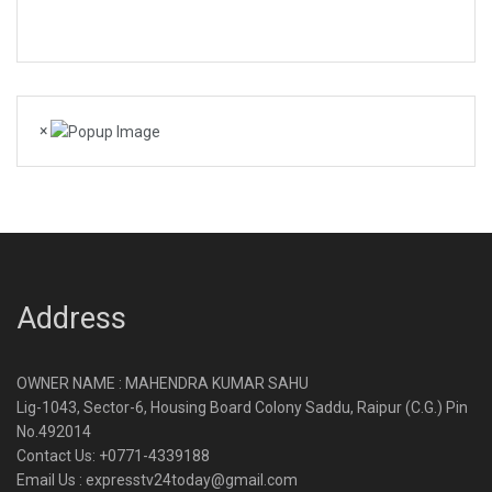
×
Address
OWNER NAME : MAHENDRA KUMAR SAHU
Lig-1043, Sector-6, Housing Board Colony Saddu, Raipur (C.G.) Pin
No.492014
Contact Us: +0771-4339188
Email Us : expresstv24today@gmail.com