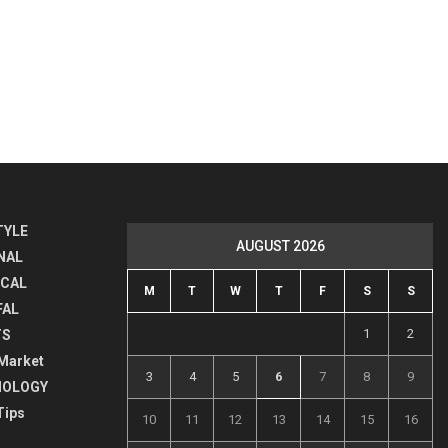
TYLE
AUGUST 2026
NAL
ICAL
M
T
W
T
F
S
S
FAL
1
2
TS
Market
3
4
5
6
7
8
9
NOLOGY
Tips
10
11
12
13
14
15
16