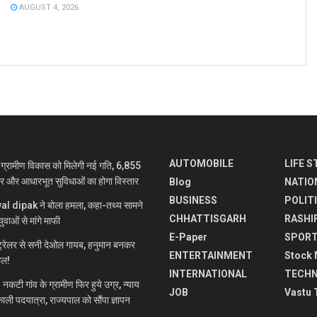
AUGUST 4, 2026
AUTOMOBILE
LIFE S
रामीण विकास को मिलेगी नई गति, 6,855
ार और आधारभूत सुविधाओं का होगा विस्तार
Blog
NATIO
BUSINESS
POLIT
jwal dipak ने बोला हमला, कहा-तथ्य सामने
CHHATTISGARH
RASHI
ुवाओं से मांगे माफी
E-Paper
SPOR
रेलर से सनी देओल गायब, हनुमान बनकर
ENTERTAINMENT
Stock 
माल!
INTERNATIONAL
TECH
 गांव के ग्रामीण फिर हुये उग्र, न्याय
JOB
Vastu 
ाली पदयात्रा, राज्यपाल को सौंपा ज्ञापन