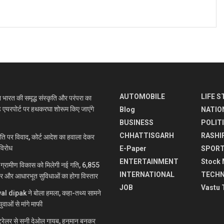
AUTOMOBILE
LIFE S
रत की समृद्ध संस्कृति और परंपरा का
े एयरपोर्ट पर हथकरघा शोरूम किए जाएंगे
Blog
NATIO
BUSINESS
POLIT
CHHATTISGARH
RASHI
 पर विवाद, कोर्ट आदेश का हवाला देकर
विरोध
E-Paper
SPOR
ENTERTAINMENT
Stock 
रामीण विकास को मिलेगी नई गति, 6,855
INTERNATIONAL
TECH
ार और आधारभूत सुविधाओं का होगा विस्तार
JOB
Vastu 
jwal dipak ने बोला हमला, कहा-तथ्य सामने
ुवाओं से मांगे माफी
रेलर से सनी देओल गायब, हनुमान बनकर