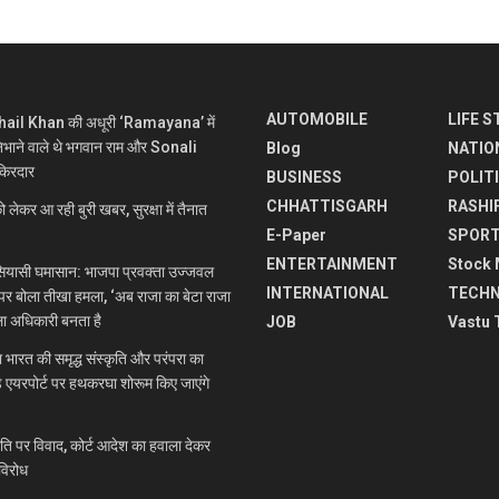
AUTOMOBILE
LIFE S
ohail Khan की अधूरी ‘Ramayana’ में
ने वाले थे भगवान राम और Sonali
Blog
NATIO
किरदार
BUSINESS
POLIT
CHHATTISGARH
RASHI
र आ रही बुरी खबर, सुरक्षा में तैनात
E-Paper
SPOR
ENTERTAINMENT
Stock 
यासी घमासान: भाजपा प्रवक्ता उज्जवल
INTERNATIONAL
TECH
 पर बोला तीखा हमला, ‘अब राजा का बेटा राजा
ला अधिकारी बनता है
JOB
Vastu 
रत की समृद्ध संस्कृति और परंपरा का
े एयरपोर्ट पर हथकरघा शोरूम किए जाएंगे
 पर विवाद, कोर्ट आदेश का हवाला देकर
विरोध