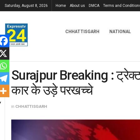
Saturday, August 8, 2026
Home
About us
DMCA
Terms and Condition
CHHATTISGARH
NATIONAL
Surajpur Breaking : ट्रेक्टर 
कार के उड़े परखच्चे
in
CHHATTISGARH