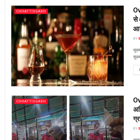
Ov
CHHATTISGARH
से
आब
BY
सुक
सुकम
Ov
CHHATTISGARH
अध
ग्र
BY
रायप