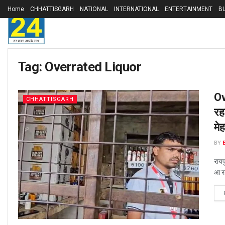
Home
CHHATTISGARH
NATIONAL
INTERNATIONAL
ENTERTAINMENT
B
Tag:
Overrated Liquor
Ov
CHHATTISGARH
रह
मे
BY
रायप
आ रह