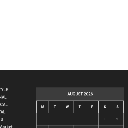
TYLE
AUGUST 2026
NAL
ICAL
M
T
W
T
F
S
S
FAL
1
2
TS
Market