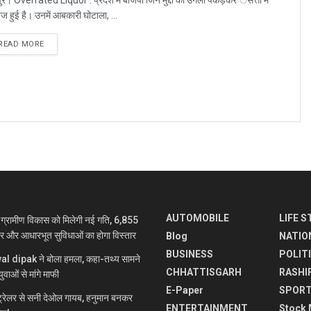
ज हुई है। उनमें आबकारी घोटाला, ...
READ MORE
AUTOMOBILE
LIFE S
रामीण विकास को मिलेगी नई गति, 6,855
ार और आधारभूत सुविधाओं का होगा विस्तार
Blog
NATIO
BUSINESS
POLIT
jwal dipak ने बोला हमला, कहा-तथ्य सामने
CHHATTISGARH
RASHI
ुवाओं से मांगे माफी
E-Paper
SPOR
रेलर से सनी देओल गायब, हनुमान बनकर
ENTERTAINMENT
Stock 