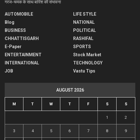
गरज-चमक के साथ बारिश की संभावना
AUTOMOBILE
LIFE STYLE
Blog
NATIONAL
BUSINESS
POLITICAL
CHHATTISGARH
RASHIFAL
E-Paper
SPORTS
ENTERTAINMENT
Stock Market
INTERNATIONAL
TECHNOLOGY
JOB
Vastu Tips
AUGUST 2026
M
T
W
T
F
S
S
1
2
3
4
5
6
7
8
9