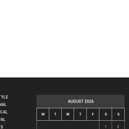
TYLE
AUGUST 2026
NAL
ICAL
M
T
W
T
F
S
S
FAL
1
2
TS