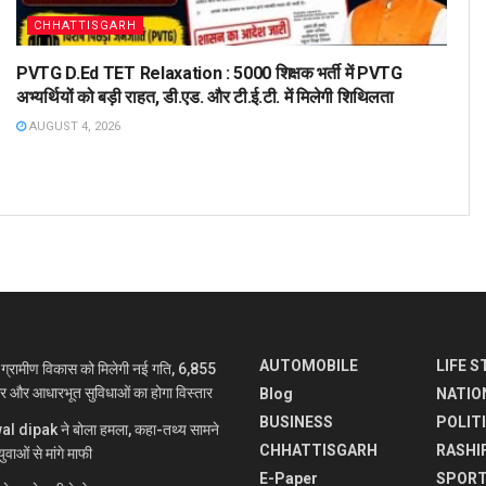
CHHATTISGARH
PVTG D.Ed TET Relaxation : 5000 शिक्षक भर्ती में PVTG
अभ्यर्थियों को बड़ी राहत, डी.एड. और टी.ई.टी. में मिलेगी शिथिलता
AUGUST 4, 2026
AUTOMOBILE
LIFE S
रामीण विकास को मिलेगी नई गति, 6,855
ार और आधारभूत सुविधाओं का होगा विस्तार
Blog
NATIO
BUSINESS
POLIT
jwal dipak ने बोला हमला, कहा-तथ्य सामने
CHHATTISGARH
RASHI
ुवाओं से मांगे माफी
E-Paper
SPOR