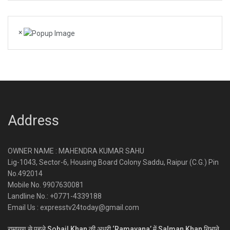
×
Address
OWNER NAME : MAHENDRA KUMAR SAHU
Lig-1043, Sector-6, Housing Board Colony Saddu, Raipur (C.G.) Pin
No.492014
Mobile No. 9907630081
Landline No.: +0771-4339188
Email Us : expresstv24today@gmail.com
रामायण से पहले Sohail Khan की अधूरी ‘Ramayana’ में Salman Khan निभाने