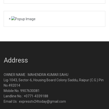
×
Address
OWNER NAME : MAHENDRA KUMAR SAHU
Lig-1043, Sector-6, Housing Board Colony Saddu, Raipur (C.G.) Pin
No.492014
Mobile No. 9907630081
Landline No.: +0771-4339188
Email Us : expresstv24today@gmail.com