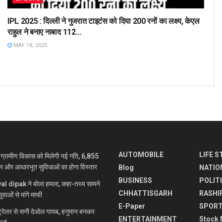
IPL 2025 : दिल्ली ने गुजरात टाइटंस को दिया 200 रनों का लक्ष्य, केएल
राहुल ने बनाए नाबाद 112…
MAY 18, 2025
AUTOMOBILE
LIFE S
रामीण विकास को मिलेगी नई गति, 6,855
ार और आधारभूत सुविधाओं का होगा विस्तार
Blog
NATIO
BUSINESS
POLIT
jwal dipak ने बोला हमला, कहा-तथ्य सामने
CHHATTISGARH
RASHI
ुवाओं से मांगे माफी
E-Paper
SPOR
रेलर से सनी देओल गायब, हनुमान बनकर
ENTERTAINMENT
Stock 