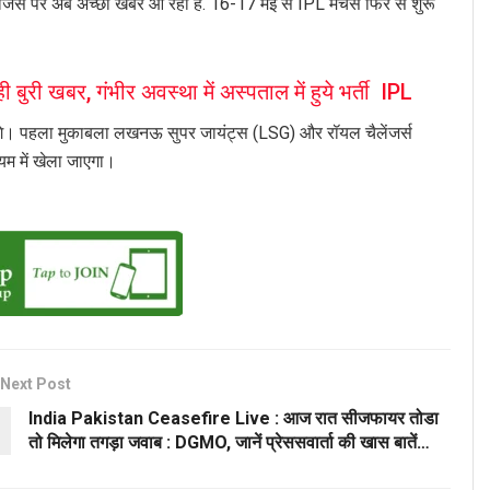
. जिस पर अब अच्छी खबर आ रही है. 16-17 मई से IPL मैचेस फिर से शुरू
ी खबर, गंभीर अवस्था में अस्पताल में हुये भर्ती IPL
एंगे। पहला मुकाबला लखनऊ सुपर जायंट्स (LSG) और रॉयल चैलेंजर्स
म में खेला जाएगा।
Next Post
India Pakistan Ceasefire Live : आज रात सीजफायर तोडा
तो मिलेगा तगड़ा जवाब : DGMO, जानें प्रेससवार्ता की खास बातें…