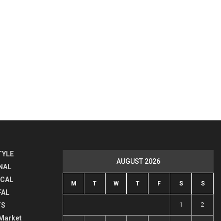
TYLE
AUGUST 2026
NAL
ICAL
M
T
W
T
F
S
S
FAL
1
2
TS
Market