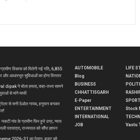
AUTOMOBILE
LIFE S
रामीण विकास को मिलेगी नई गति, 6,855
ार और आधारभूत सुविधाओं का होगा विस्तार
Blog
NATIO
BUSINESS
POLIT
jwal dipak ने बोला हमला, कहा-तथ्य सामने
CHHATTISGARH
RASHI
ुवाओं से मांगे माफी
E-Paper
SPOR
रेलर से सनी देओल गायब, हनुमान बनकर
ENTERTAINMENT
Stock 
माल!
INTERNATIONAL
TECH
 गांव के ग्रामीण फिर हुये उग्र, न्याय
JOB
Vastu 
ाली पदयात्रा, राज्यपाल को सौंपा ज्ञापन
heme 2026-31 का ऐलान, बजट को