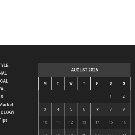
TYLE
AUGUST 2026
NAL
ICAL
M
T
W
T
F
S
S
FAL
1
2
TS
Market
3
4
5
6
7
8
9
NOLOGY
Tips
10
11
12
13
14
15
16