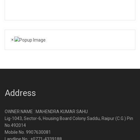
×
Address
OWNER NAME : MAHENDRA KUMAR SAHU
Lig-1043, Sector-6, Housing Board Colony Saddu, Raipur (C.G.) Pin
No.492014
Mobile No. 9907630081
Landline No.: +0771-4339188