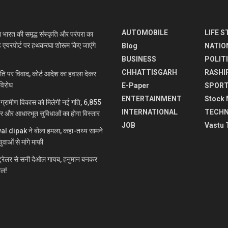
AUTOMOBILE
LIFE S
रत की समृद्ध संस्कृति और परंपरा का
े एयरपोर्ट पर हथकरघा शोरूम किए जाएंगे
Blog
NATIO
BUSINESS
POLIT
CHHATTISGARH
RASHI
 पर विवाद, कोर्ट आदेश का हवाला देकर
विरोध
E-Paper
SPOR
ENTERTAINMENT
Stock 
रामीण विकास को मिलेगी नई गति, 6,855
INTERNATIONAL
TECH
ार और आधारभूत सुविधाओं का होगा विस्तार
JOB
Vastu 
jwal dipak ने बोला हमला, कहा-तथ्य सामने
ुवाओं से मांगे माफी
रेलर से सनी देओल गायब, हनुमान बनकर
माल!