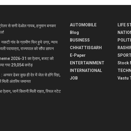
AUTOMOBILE
LIFE S
रेलर से सनी देओल गायब, हनुमान बनकर
माल!
Blog
NATIO
BUSINESS
POLIT
 गांव के ग्रामीण फिर हुये उग्र, न्याय
CHHATTISGARH
RASHI
ाली पदयात्रा, राज्यपाल को सौंपा ज्ञापन
E-Paper
SPOR
heme 2026-31 का ऐलान, बजट को
ENTERTAINMENT
Stock 
िया गया 29,054 करोड़
INTERNATIONAL
TECH
वर ढेबर कुछ ही देर में जेल से होंगे रिहा,
JOB
Vastu 
में मिली अंतरिम जमानत
ऐलान, जानें कितनी मिली राहत, रियल स्टेट