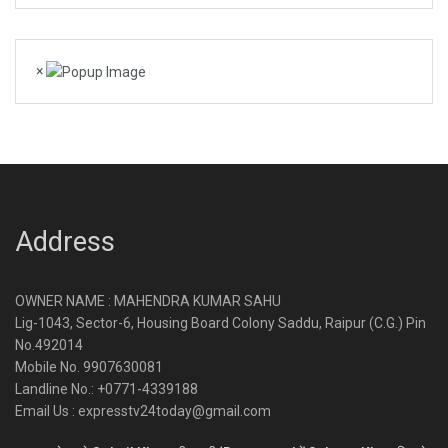
×
Address
OWNER NAME : MAHENDRA KUMAR SAHU
Lig-1043, Sector-6, Housing Board Colony Saddu, Raipur (C.G.) Pin
No.492014
Mobile No. 9907630081
Landline No.: +0771-4339188
Email Us : expresstv24today@gmail.com