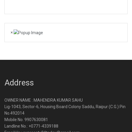
×
Address
OWNER NAME : MAHENDRA KUMAR SAHU
Lig-1043, Sector-6, Housing Board Colony Saddu, Raipur (C.G.) Pin
No.492014
Mobile No. 9907630081
Landline No.: +0771-4339188