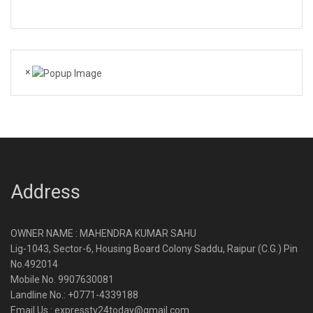
×
Address
OWNER NAME : MAHENDRA KUMAR SAHU
Lig-1043, Sector-6, Housing Board Colony Saddu, Raipur (C.G.) Pin
No.492014
Mobile No. 9907630081
Landline No.: +0771-4339188
Email Us : expresstv24today@gmail.com