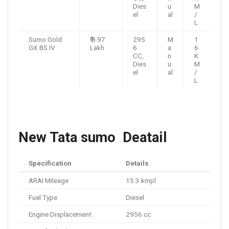
Dies
u
M
el
al
/
L
Sumo Gold
₹ 8.97
295
M
1
GX BS IV
Lakh
6
a
6
CC,
n
K
Dies
u
M
el
al
/
L
New Tata sumo Deatail
Specification
Details
ARAI Mileage
15.3 kmpl
Fuel Type
Diesel
Engine Displacement
2956 cc