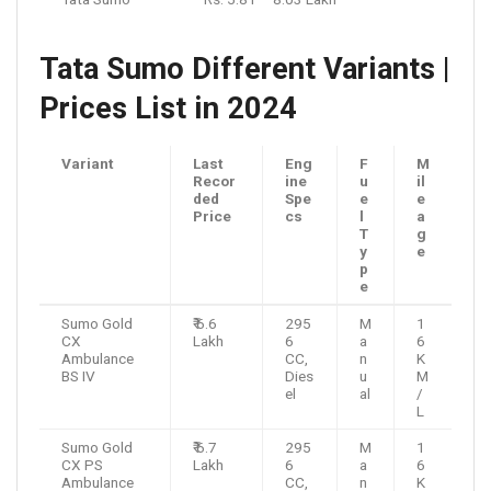
Tata Sumo Different Variants |
Prices List in 2024
Variant
Last
Eng
F
M
Recor
ine
u
il
ded
Spe
e
e
Price
cs
l
a
T
g
y
e
p
e
Sumo Gold
₹ 6.6
295
M
1
CX
Lakh
6
a
6
Ambulance
CC,
n
K
BS IV
Dies
u
M
el
al
/
L
Sumo Gold
₹ 6.7
295
M
1
CX PS
Lakh
6
a
6
Ambulance
CC,
n
K