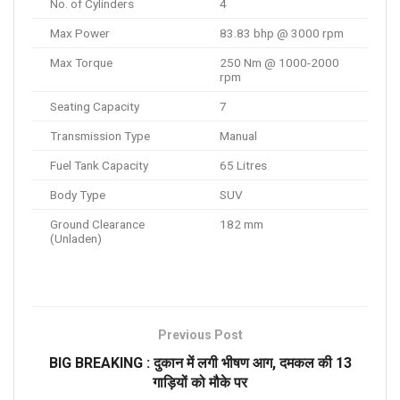
No. of Cylinders
4
Max Power
83.83 bhp @ 3000 rpm
Max Torque
250 Nm @ 1000-2000
rpm
Seating Capacity
7
Transmission Type
Manual
Fuel Tank Capacity
65 Litres
Body Type
SUV
Ground Clearance
182 mm
(Unladen)
Previous Post
BIG BREAKING : दुकान में लगी भीषण आग, दमकल की 13
गाड़ियों को मौके पर