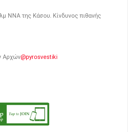
λμ ΝΝΑ της Κάσου. Κίνδυνος πιθανής
ν Αρχών
@pyrosvestiki