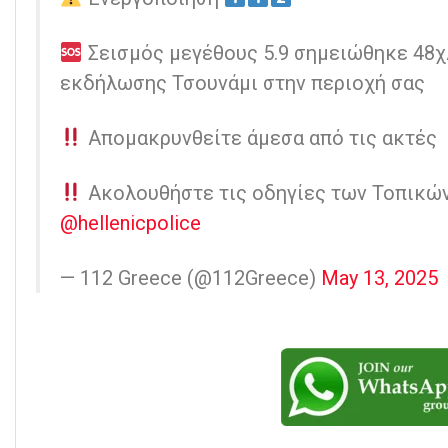
Σεισμός μεγέθους 5.9 σημειώθηκε 48χ
εκδήλωσης Τσουνάμι στην περιοχή σας
Απομακρυνθείτε άμεσα από τις ακτές
Ακολουθήστε τις οδηγίες των Τοπικώ
@hellenicpolice
— 112 Greece (@112Greece)
May 13, 2025