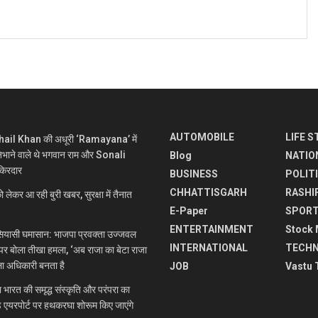
AUTOMOBILE
LIFE S
ohail Khan की अधूरी ‘Ramayana’ में
ने वाले थे भगवान राम और Sonali
Blog
NATIO
किरदार
BUSINESS
POLIT
CHHATTISGARH
RASHI
र आ रही बुरी खबर, सुरक्षा में तैनात
E-Paper
SPOR
ENTERTAINMENT
Stock 
यासी घमासान: भाजपा प्रवक्ता उज्जवल
INTERNATIONAL
TECH
 पर बोला तीखा हमला, ‘अब राजा का बेटा राजा
ला अधिकारी बनता है
JOB
Vastu 
रत की समृद्ध संस्कृति और परंपरा का
े एयरपोर्ट पर हथकरघा शोरूम किए जाएंगे