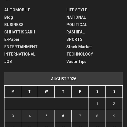
AUTOMOBILE
LIFE STYLE
Blog
NATIONAL
BUSINESS
POLITICAL
CHHATTISGARH
RASHIFAL
E-Paper
SPORTS
ENTERTAINMENT
Stock Market
INTERNATIONAL
TECHNOLOGY
JOB
Vastu Tips
AUGUST 2026
M
T
W
T
F
S
S
1
2
3
4
5
6
7
8
9