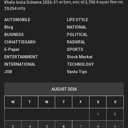
Khelo India Scheme 2026-31 का ऐलान, बजट को 3,790 से बढ़ाकर किया गया
29,054 करोड़
AUTOMOBILE
LIFE STYLE
Blog
NATIONAL
BUSINESS
POLITICAL
CHHATTISGARH
RASHIFAL
E-Paper
SPORTS
ENTERTAINMENT
Stock Market
INTERNATIONAL
TECHNOLOGY
JOB
Vastu Tips
AUGUST 2026
M
T
W
T
F
S
S
1
2
3
4
5
6
7
8
9