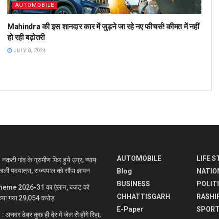
AUTOMOBILE
Mahindra की इस शानदार कार में जुड़ने जा रहे नए फीचर्स! कीमत में नहीं
हो रही बढ़ोतरी
JULY 8, 2024
AUTOMOBILE
LIFE S
 गांव के ग्रामीण फिर हुये उग्र, न्याय
ाली पदयात्रा, राज्यपाल को सौंपा ज्ञापन
Blog
NATIO
BUSINESS
POLIT
heme 2026-31 का ऐलान, बजट को
CHHATTISGARH
RASHI
िया गया 29,054 करोड़
E-Paper
SPOR
वर ढेबर कुछ ही देर में जेल से होंगे रिहा,