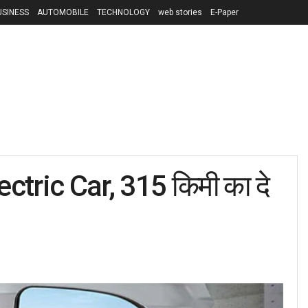
USINESS
AUTOMOBILE
TECHNOLOGY
web stories
E-Paper
ctric Car, 315 किमी का दे