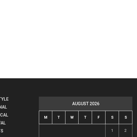
TYLE
AUGUST 2026
NAL
ICAL
M
T
W
T
F
S
S
FAL
1
2
TS