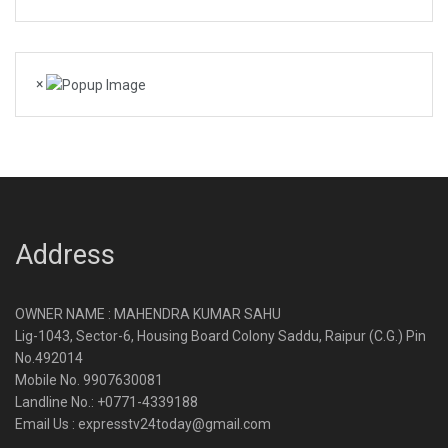
×
Address
OWNER NAME : MAHENDRA KUMAR SAHU
Lig-1043, Sector-6, Housing Board Colony Saddu, Raipur (C.G.) Pin
No.492014
Mobile No. 9907630081
Landline No.: +0771-4339188
Email Us : expresstv24today@gmail.com