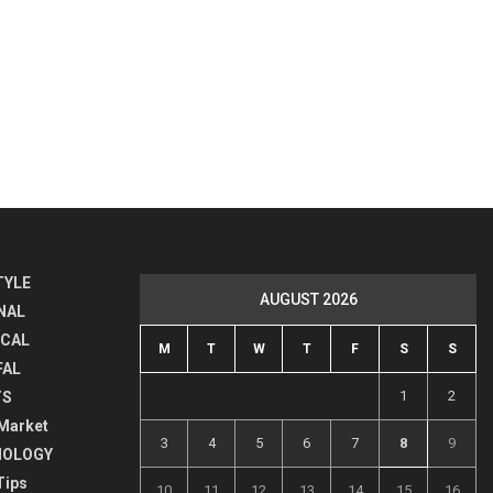
TYLE
AUGUST 2026
NAL
ICAL
M
T
W
T
F
S
S
FAL
1
2
TS
Market
3
4
5
6
7
8
9
NOLOGY
Tips
10
11
12
13
14
15
16