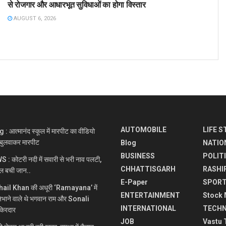
से रोजगार और आधारभूत सुविधाओं का होगा विस्तार
AUGUST 6, 2026
AUTOMOBILE
LIFE S
आत्मानंद स्कूल में मारपीट का वीडियो
े बुलवाकर मारपीट
Blog
NATIO
BUSINESS
POLIT
कोटरी नदी में सवारी से भरी नाव पलटी,
CHHATTISGARH
RASHI
ाल बची जान..
E-Paper
SPOR
ohail Khan की अधूरी ‘Ramayana’ में
ENTERTAINMENT
Stock 
ने वाले थे भगवान राम और Sonali
INTERNATIONAL
TECH
किरदार
JOB
Vastu 