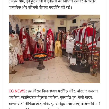
लैवेंडर थीम, बुने हुए बर्तनों में बुनाई से बने विभिन्न प्रकार के वस्त्र,
पारंपरिक और पश्चिमी पोशाके प्रदर्शित की गई।
CG NEWS
: इस दौरान विभागाध्यक्ष परविंदर कौर, चांसलर गजराज
पगारिया, महानिदेशक प्रियेश पगारिया, कुलपति प्रो. केपी यादव,
चांसलर डॉ. दीपिका ढांड, रजिस्ट्रार गोकुलानंद पांडा, विभिन्न विभागों