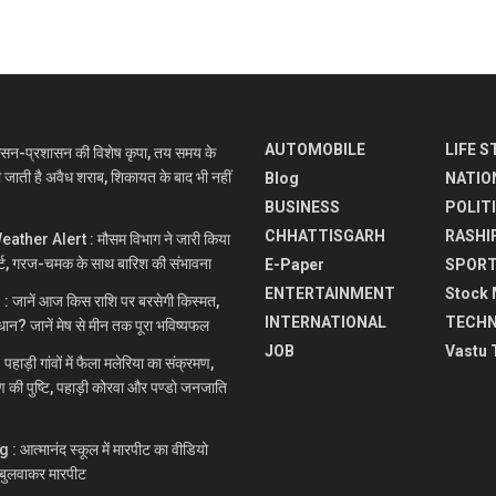
AUTOMOBILE
LIFE S
सन-प्रशासन की विशेष कृपा, तय समय के
ी जाती है अवैध शराब, शिकायत के बाद भी नहीं
Blog
NATIO
BUSINESS
POLIT
CHHATTISGARH
RASHI
ther Alert : मौसम विभाग ने जारी किया
्ट, गरज-चमक के साथ बारिश की संभावना
E-Paper
SPOR
ENTERTAINMENT
Stock 
 जानें आज किस राशि पर बरसेगी किस्मत,
INTERNATIONAL
TECH
धान? जानें मेष से मीन तक पूरा भविष्यफल
JOB
Vastu 
़ी गांवों में फैला मलेरिया का संक्रमण,
मण की पुष्टि, पहाड़ी कोरवा और पण्डो जनजाति
आत्मानंद स्कूल में मारपीट का वीडियो
े बुलवाकर मारपीट