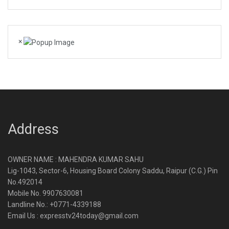
×
Address
OWNER NAME : MAHENDRA KUMAR SAHU
Lig-1043, Sector-6, Housing Board Colony Saddu, Raipur (C.G.) Pin
No.492014
Mobile No. 9907630081
Landline No.: +0771-4339188
Email Us : expresstv24today@gmail.com