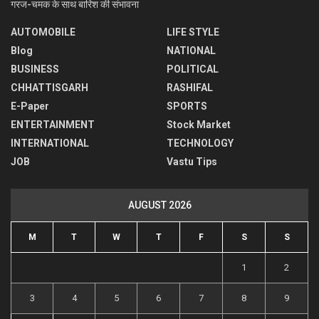
गरज-चमक के साथ बारिश की संभावना
AUTOMOBILE
LIFE STYLE
Blog
NATIONAL
BUSINESS
POLITICAL
CHHATTISGARH
RASHIFAL
E-Paper
SPORTS
ENTERTAINMENT
Stock Market
INTERNATIONAL
TECHNOLOGY
JOB
Vastu Tips
AUGUST 2026
M
T
W
T
F
S
S
1
2
3
4
5
6
7
8
9