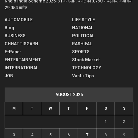
Khelo India Scheme 2026-31 का ऐलान, बजट को 3,790 से बढ़ाकर किया गया
29,054 करोड़
AUTOMOBILE
LIFE STYLE
Blog
NATIONAL
BUSINESS
POLITICAL
CHHATTISGARH
RASHIFAL
E-Paper
SPORTS
ENTERTAINMENT
Stock Market
INTERNATIONAL
TECHNOLOGY
JOB
Vastu Tips
AUGUST 2026
M
T
W
T
F
S
S
1
2
3
4
5
6
7
8
9