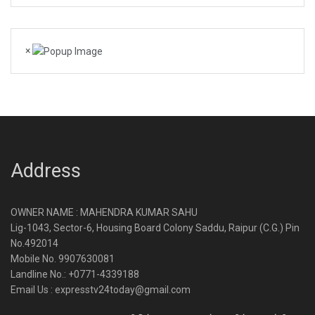
×
Address
OWNER NAME : MAHENDRA KUMAR SAHU
Lig-1043, Sector-6, Housing Board Colony Saddu, Raipur (C.G.) Pin
No.492014
Mobile No. 9907630081
Landline No.: +0771-4339188
Email Us : expresstv24today@gmail.com