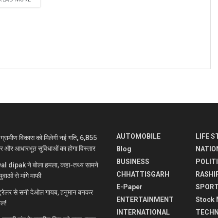
AUTOMOBILE
LIFE S
रामीण विकास को मिलेगी नई गति, 6,855
ार और आधारभूत सुविधाओं का होगा विस्तार
Blog
NATIO
BUSINESS
POLIT
jwal dipak ने बोला हमला, कहा-तथ्य सामने
CHHATTISGARH
RASHI
ुवाओं से मांगे माफी
E-Paper
SPOR
रेलर से सनी देओल गायब, हनुमान बनकर
ENTERTAINMENT
Stock 
माल!
INTERNATIONAL
TECH