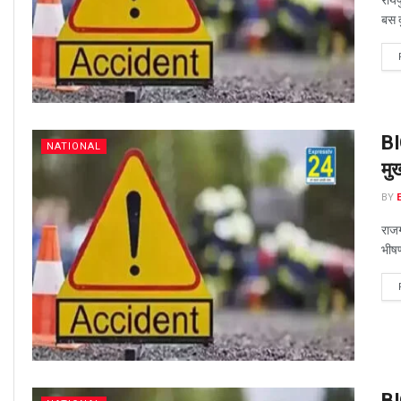
बस दु
BI
NATIONAL
मु
BY
राज
भीषण
BI