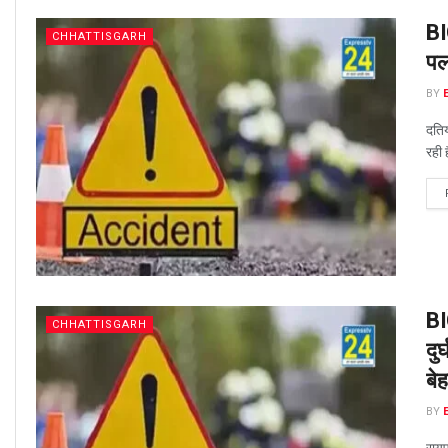
BI
CHHATTISGARH
पल
BY
दति
रही ह
BI
CHHATTISGARH
दु
बेह
BY
रायप