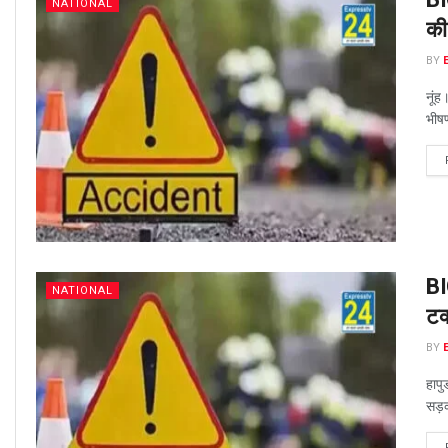
NATIONAL
की
BY
नूंह
भीष
BI
NATIONAL
टक
BY
हापु
सड़क 