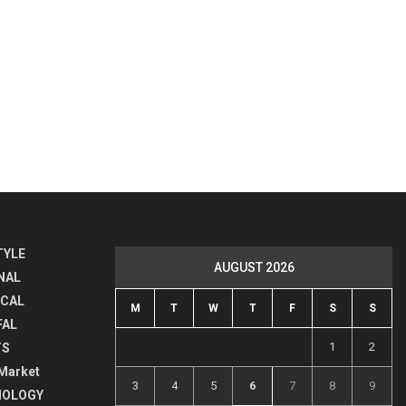
TYLE
AUGUST 2026
NAL
ICAL
M
T
W
T
F
S
S
FAL
1
2
TS
Market
3
4
5
6
7
8
9
NOLOGY