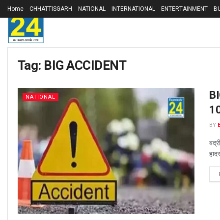
Home
CHHATTISGARH
NATIONAL
INTERNATIONAL
ENTERTAINMENT
B
Tag:
BIG ACCIDENT
BI
NATIONAL
10
BY
बद्
हादस