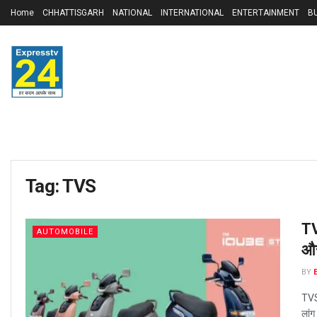
Home
CHHATTISGARH
NATIONAL
INTERNATIONAL
ENTERTAINMENT
B
Tag:
TVS
TV
AUTOMOBILE
और
BY
TVS 
लांग