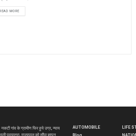
READ MORE
AUTOMOBILE
LIFE S
 गांव के ग्रामीण फिर हुये उग्र, न्याय
ाली पदयात्रा, राज्यपाल को सौंपा ज्ञापन
Blog
NATIO