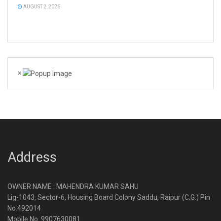
AUGUST 2, 2026
×
Address
OWNER NAME : MAHENDRA KUMAR SAHU
Lig-1043, Sector-6, Housing Board Colony Saddu, Raipur (C.G.) Pin
No.492014
Mobile No. 9907630081