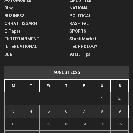
AUTOMOBILE
LIFE STYLE
Blog
NATIONAL
BUSINESS
POLITICAL
CHHATTISGARH
RASHIFAL
E-Paper
SPORTS
ENTERTAINMENT
Stock Market
INTERNATIONAL
TECHNOLOGY
JOB
Vastu Tips
AUGUST 2026
M
T
W
T
F
S
S
1
2
3
4
5
6
7
8
9
10
11
12
13
14
15
16