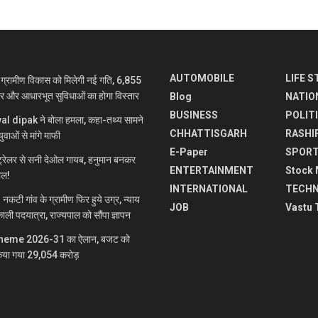
AUTOMOBILE
LIFE S
रामीण विकास को मिलेगी नई गति, 6,855
ार और आधारभूत सुविधाओं का होगा विस्तार
Blog
NATIO
BUSINESS
POLIT
jwal dipak ने बोला हमला, कहा-तथ्य सामने
CHHATTISGARH
RASHI
ुवाओं से मांगे माफी
E-Paper
SPOR
रेलर से सनी देओल गायब, हनुमान बनकर
ENTERTAINMENT
Stock 
माल!
INTERNATIONAL
TECH
 गांव के ग्रामीण फिर हुये उग्र, न्याय
JOB
Vastu 
ाली पदयात्रा, राज्यपाल को सौंपा ज्ञापन
heme 2026-31 का ऐलान, बजट को
िया गया 29,054 करोड़