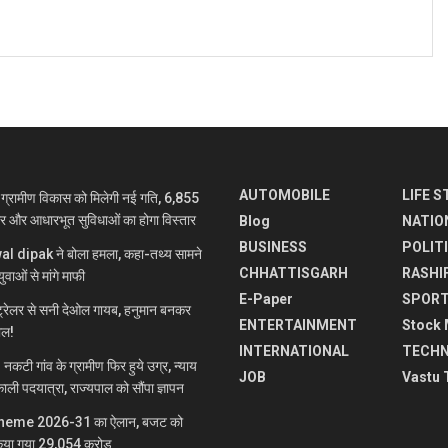
AUTOMOBILE
LIFE S
रामीण विकास को मिलेगी नई गति, 6,855
ार और आधारभूत सुविधाओं का होगा विस्तार
Blog
NATIO
BUSINESS
POLIT
jwal dipak ने बोला हमला, कहा-तथ्य सामने
CHHATTISGARH
RASHI
ुवाओं से मांगे माफी
E-Paper
SPOR
रेलर से सनी देओल गायब, हनुमान बनकर
ENTERTAINMENT
Stock 
माल!
INTERNATIONAL
TECH
 गांव के ग्रामीण फिर हुये उग्र, न्याय
JOB
Vastu 
ाली पदयात्रा, राज्यपाल को सौंपा ज्ञापन
heme 2026-31 का ऐलान, बजट को
िया गया 29,054 करोड़